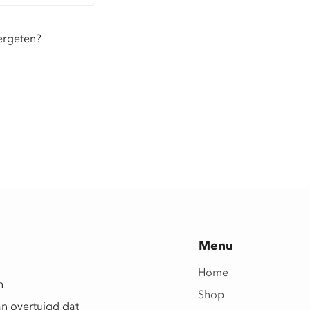
ergeten?
Menu
Home
n
Shop
an overtuigd dat