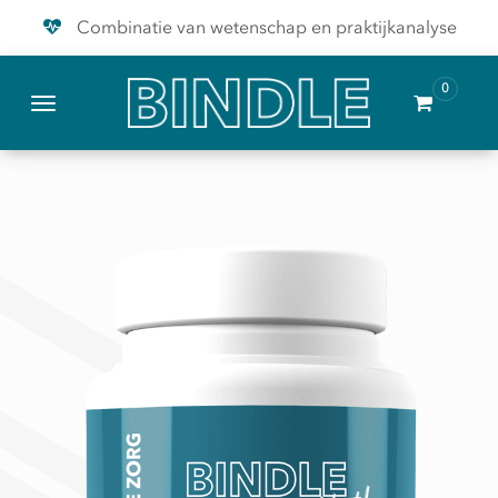
Combinatie van wetenschap en praktijkanalyse
Hoogwaardige producten
0
Samen genezen wij de zorg
Toggle navigation
Combinatie van wetenschap en praktijkanalyse
Hoogwaardige producten