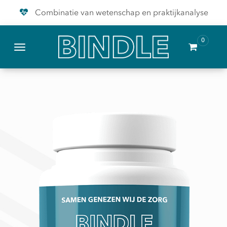
Combinatie van wetenschap en praktijkanalyse
Hoogwaardige producten
0
Samen genezen wij de zorg
Toggle navigation
Combinatie van wetenschap en praktijkanalyse
Hoogwaardige producten